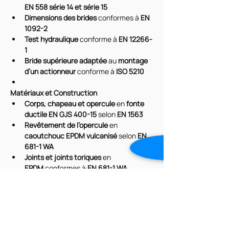
EN 558 série 14 et série 15
Dimensions des brides
 conformes à 
EN 
1092-2
Test hydraulique
 conforme à 
EN 12266-
1
Bride supérieure adaptée
 au 
montage 
d’un actionneur
 conforme à 
ISO 5210
Matériaux et Construction
Corps, chapeau et opercule
 en 
fonte 
ductile EN GJS 400-15
 selon 
EN 1563
Revêtement de l’opercule
 en 
caoutchouc EPDM vulcanisé
 selon 
EN 
681-1 WA
Joints et joints toriques
 en 
EPDM
 conformes à 
EN 681-1 WA
Tige en acier inoxydable
EN 1.4021 (AISI 
420)
Fixations corps/chapeau
 en 
acier 
galvanisé classe 8.8
, protégées contre 
la corrosion