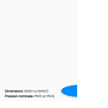
Dimensions:
 DN50 to DN500
Pression nominale:
 PN10 et PN16
Conception selon :
 EN 16767