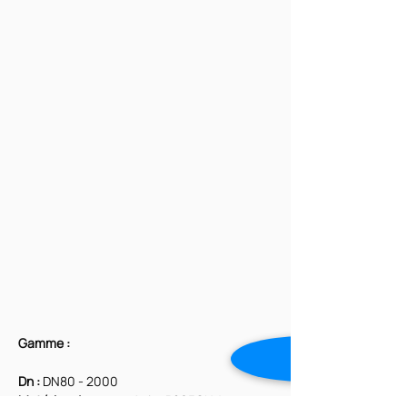
Gamme : 
Dn : 
DN80 - 2000
Matériau du corps :
 Acier P265GH / 